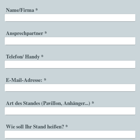
Name/Firma
*
Ansprechpartner
*
Telefon/ Handy
*
E-Mail-Adresse:
*
Art des Standes (Pavillon, Anhänger...)
*
Wie soll Ihr Stand heißen?
*