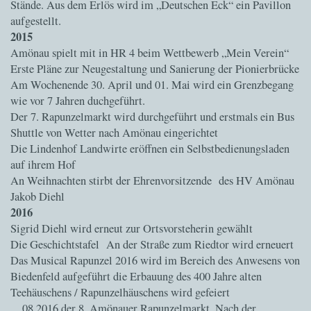
Stände. Aus dem Erlös wird im „Deutschen Eck“ ein Pavillon
aufgestellt.
2015
Amönau spielt mit in HR 4 beim Wettbewerb „Mein Verein“
Erste Pläne zur Neugestaltung und Sanierung der Pionierbrücke
Am Wochenende 30. April und 01. Mai wird ein Grenzbegang
wie vor 7 Jahren duchgeführt.
Der 7. Rapunzelmarkt wird durchgeführt und erstmals ein Bus
Shuttle von Wetter nach Amönau eingerichtet
Die Lindenhof Landwirte eröffnen ein Selbstbedienungsladen
auf ihrem Hof
An Weihnachten stirbt der Ehrenvorsitzende des HV Amönau
Jakob Diehl
2016
Sigrid Diehl wird erneut zur Ortsvorsteherin gewählt
Die Geschichtstafel An der Straße zum Riedtor wird erneuert
Das Musical Rapunzel 2016 wird im Bereich des Anwesens von
Biedenfeld aufgeführt die Erbauung des 400 Jahre alten
Teehäuschens / Rapunzelhäuschens wird gefeiert
…08.2016 der 8. Amönauer Rapunzelmarkt. Nach der