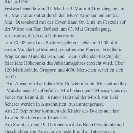
Richard Fett
Festwochenende vom 01. Mai bis 3. Mai mit Grenzbegang am
01. Mai , veranstaltet durch den MGV Amönau und am 02.
Mai Discoabend mit der Cover-Band On-Line im Festzelt auf
der Wiese von Fam. Brössel, am 03. Mai Grenzbegang,
veranstaltet durch den Heimatverein.
am 30. 08. wird das Bachfest gefeiert,
ehe am 31.08. mit
einem Mundartgottesdienst, gehalten von Pfarrer Friedhelm
Wagner aus Münchhausen, und dem stehenden Festzug der
feierliche Höhepunkt des Jubiläumsjahres erreicht wird. Über
120 Marktstände, Gruppen und 4000 Menschen verteilen sich
im Ort.
Am Abend wird auf dem Hof Ronzheimer ein Musicalmedley
"Märchennacht" aufgeführt. Alle bisherigen 4 Musicals aus der
Feder von Brunhilde "Bruno" Heß und der Musik von Ecki
Scherer werden in Ausschnitten zusammengefasst.
Am 27. September kommen die Kinder des Dorfes auf ihre
Kosten. Sie feiern ein Kinderfest.
Am Sonntag, dem 19. Oktober wird das Buch Geschichte und
Geschichten von Amönau vorgestellt und an Interessierte