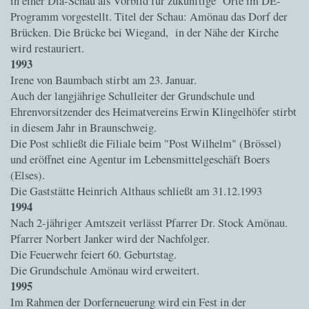
in einer Dia-Schau als Vorbild für zukünftige Orte im DE-
Programm vorgestellt. Titel der Schau: Amönau das Dorf der
Brücken. Die Brücke bei Wiegand, in der Nähe der Kirche
wird restauriert.
1993
Irene von Baumbach stirbt am 23. Januar.
Auch der langjährige Schulleiter der Grundschule und
Ehrenvorsitzender des Heimatvereins Erwin Klingelhöfer stirbt
in diesem Jahr in Braunschweig.
Die Post schließt die Filiale beim "Post Wilhelm" (Brössel)
und eröffnet eine Agentur im Lebensmittelgeschäft Boers
(Elses).
Die Gaststätte Heinrich Althaus schließt am 31.12.1993
1994
Nach 2-jähriger Amtszeit verlässt Pfarrer Dr. Stock Amönau.
Pfarrer Norbert Janker wird der Nachfolger.
Die Feuerwehr feiert 60. Geburtstag.
Die Grundschule Amönau wird erweitert.
1995
Im Rahmen der Dorferneuerung wird ein Fest in der