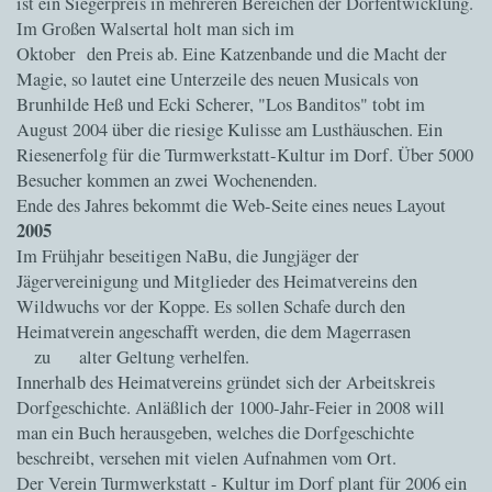
ist ein Siegerpreis in mehreren Bereichen der Dorfentwicklung.
Im Großen Walsertal holt man sich im
Oktober den Preis ab. Eine Katzenbande und die Macht der
Magie, so lautet eine Unterzeile des neuen Musicals von
Brunhilde Heß und Ecki Scherer, "Los Banditos" tobt im
August 2004 über die riesige Kulisse am Lusthäuschen. Ein
Riesenerfolg für die Turmwerkstatt-Kultur im Dorf. Über 5000
Besucher kommen an zwei Wochenenden.
Ende des Jahres bekommt die Web-Seite eines neues Layout
2005
Im Frühjahr beseitigen NaBu, die Jungjäger der
Jägervereinigung und Mitglieder des Heimatvereins den
Wildwuchs vor der Koppe. Es sollen Schafe durch den
Heimatverein angeschafft werden, die dem Magerrasen
zu alter Geltung verhelfen.
Innerhalb des Heimatvereins gründet sich der Arbeitskreis
Dorfgeschichte. Anläßlich der 1000-Jahr-Feier in 2008 will
man ein Buch herausgeben, welches die Dorfgeschichte
beschreibt, versehen mit vielen Aufnahmen vom Ort.
Der Verein Turmwerkstatt - Kultur im Dorf plant für 2006 ein