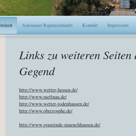
eizeit
Amönauer Rapunzelmarkt
Kontakt
Impressum
Links zu weiteren Seiten
Gegend
http://www.wetter-hessen.de/
http://www.mellnau.de/
http://www.wetter-todenhausen.de/
http://www.oberrosphe.de/
http://www.gemeinde-muenchhausen.de/