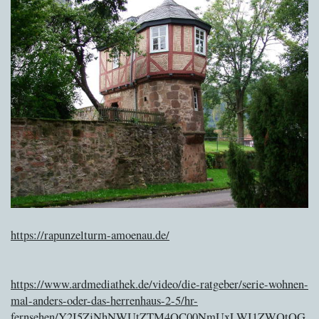
https://rapunzelturm-amoenau.de/
https://www.ardmediathek.de/video/die-ratgeber/serie-wohnen-
mal-anders-oder-das-herrenhaus-2-5/hr-
fernsehen/Y2I5ZjNhNWUtZTM4OC00NmUxLWI1ZWQtOG